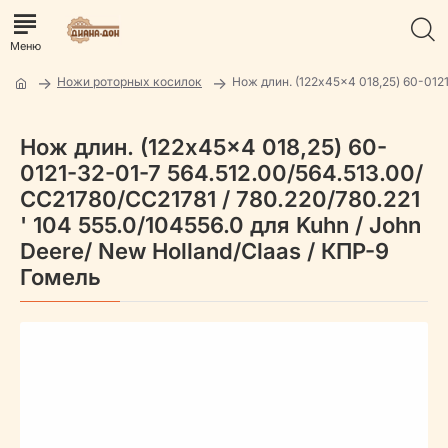
Ножи роторных косилок
Нож длин. (122x45x4 018,25) 60-012
Нож длин. (122x45x4 018,25) 60-
0121-32-01-7 564.512.00/564.513.00/
CC21780/CC21781 / 780.220/780.221
' 104 555.0/104556.0 для Kuhn / John
Deere/ New Holland/Claas / КПР-9
Гомель