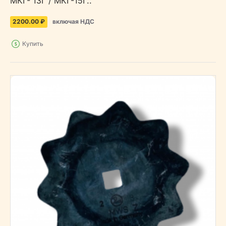
МКГ- 13Г / МКГ-15Г..
2200.00 ₽
включая НДС
Купить