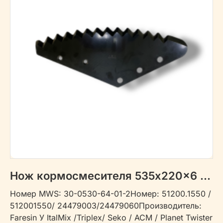
Нож кормосмесителя 535x220x6 30-0530-64-01-2
Номер MWS: 30-0530-64-01-2Номер: 51200.1550 /
512001550/ 24479003/24479060Производитель:
Faresin У ItalMix /Triplex/ Seko / ACM / Planet Twister