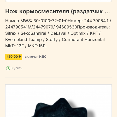
Нож кормосмесителя (раздатчик кормов) 30-0100-72-01-0
Номер MWS: 30-0100-72-01-0Номер: 244.79054.1 /
244790541М/24479079/ 94689530Производитель:
Sitrex / SekoSannirai / DeLaval / Optimix / КРГ /
Kverneland Taamp / Storty / Cormorant Horizontal
МКГ- 13Г / МКГ-15Г..
450.00 ₽
включая НДС
Купить