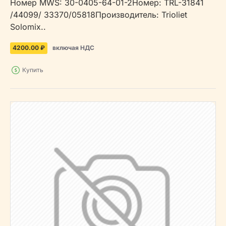
Номер MWS: 30-0405-64-01-2Номер: TRL-31841
/44099/ 33370/05818Производитель: Trioliet
Solomix..
4200.00 ₽
включая НДС
Купить