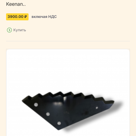
Keenan..
3900.00 ₽
включая НДС
Купить