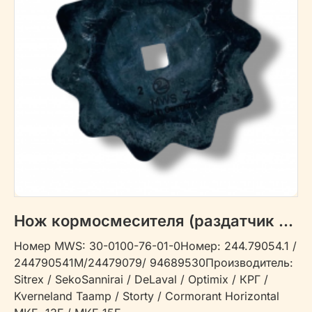
Нож кормосмесителя (раздатчик кормов) 30-0100-76-01-0
Номер MWS: 30-0100-76-01-0Номер: 244.79054.1 /
244790541М/24479079/ 94689530Производитель:
Sitrex / SekoSannirai / DeLaval / Optimix / КРГ /
Kverneland Taamp / Storty / Cormorant Horizontal