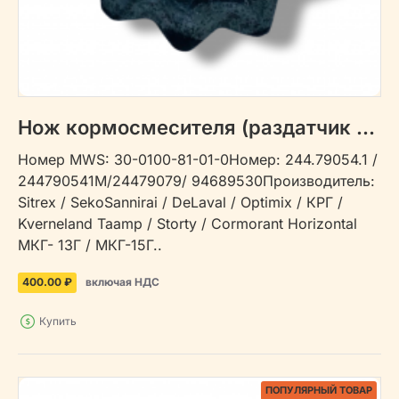
Нож кормосмесителя (раздатчик кормов) 30-0100-81-01-0
Номер MWS: 30-0100-81-01-0Номер: 244.79054.1 /
244790541М/24479079/ 94689530Производитель:
Sitrex / SekoSannirai / DeLaval / Optimix / КРГ /
Kverneland Taamp / Storty / Cormorant Horizontal
МКГ- 13Г / МКГ-15Г..
400.00 ₽
включая НДС
Купить
ПОПУЛЯРНЫЙ ТОВАР