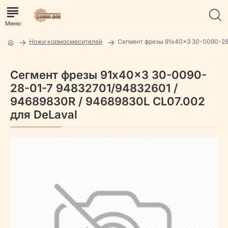
Ножи кормосмесителей
Сегмент фрезы 91x40x3 30-0090-28
Сегмент фрезы 91x40x3 30-0090-
28-01-7 94832701/94832601 /
94689830R / 94689830L CL07.002
для DeLaval