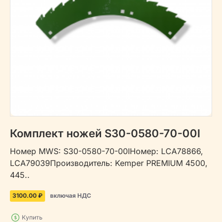
Комплект ножей S30-0580-70-00I
Номер MWS: S30-0580-70-00IНомер: LCA78866,
LCA79039Производитель: Kemper PREMIUM 4500,
445..
3100.00 ₽
включая НДС
Купить